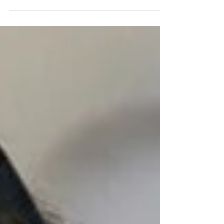
ekki verra ef það er tekið upp því þá er hægt...