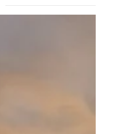
á annan veg. Upphaflega planið var að æfa
meira fyrir styttri vegalengdir fyrstu mánuði...