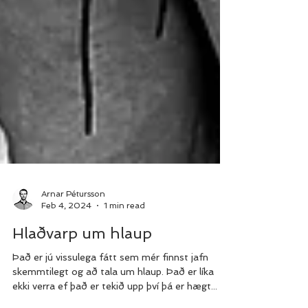
Arnar Pétursson
Feb 4, 2024
1 min read
Hlaðvarp um hlaup
Það er jú vissulega fátt sem mér finnst jafn
skemmtilegt og að tala um hlaup. Það er líka