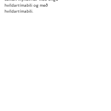
hvíldartímabili og með 
hvíldartímabili. 
Hámarka líkur á framförum 
á meðan við lágmörkum 
líkur á meiðslum, þýðir 
skemmtilegra líf.
Stöðugleikinn í æfingum yfir 
tímabilið skiptir miklu máli til að ná 
framförum en svo verðum við að 
muna að þessar framfarir verða 
alltaf minni og minni eftir því sem 
líður á æfingatímabilið sem að 
lokum veldur stöðnun. Þá viljum 
við taka hvíldartímabil og leyfa 
líkamanum og taugakerfinu að 
endurstilla sig og svo byrja aftur 