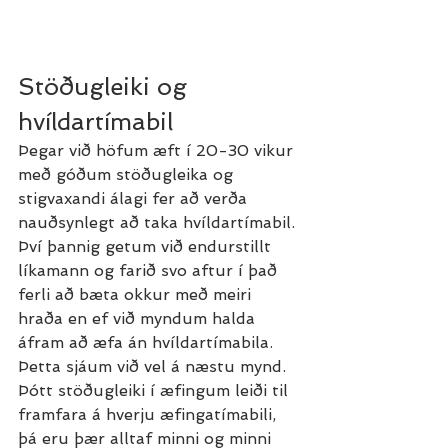
Stöðugleiki og 
hvíldartímabil
Þegar við höfum æft í 20-30 vikur 
með góðum stöðugleika og 
stigvaxandi álagi fer að verða 
nauðsynlegt að taka hvíldartímabil. 
Því þannig getum við endurstillt 
líkamann og farið svo aftur í það 
ferli að bæta okkur með meiri 
hraða en ef við myndum halda 
áfram að æfa án hvíldartímabila. 
Þetta sjáum við vel á næstu mynd. 
Þótt stöðugleiki í æfingum leiði til 
framfara á hverju æfingatímabili, 
þá eru þær alltaf minni og minni 