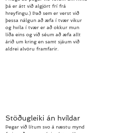
þá er átt við algjört frí frá 
hreyfingu.) Það sem er verst við 
þessa nálgun að æfa í tvær vikur 
og hvíla í tvær er að okkur mun 
líða eins og við séum að æfa allt 
árið um kring en samt sjáum við 
aldrei alvöru framfarir. 
Stöðugleiki án hvíldar
Þegar við lítum svo á næstu mynd 