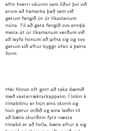
eftir hverri vikunni sem líður því við 
erum að hámarka það sem við 
getum fengið út úr líkamanum 
núna. Til að geta fengið svo ennþá 
meira út úr líkamanum verðum við 
að leyfa honum að jafna sig og svo 
getum við aftur byggt ofan á þetta 
form. 
Mér finnst oft gott að taka dæmið 
með vaxtarræktarkappann. Í lokin á 
tímabilinu er hún eins skorin og 
hún getur orðið og eina leiðin til 
að bæta skurðinn fyrir næsta 
tímabil er að hvíla, bæta aftur á sig 