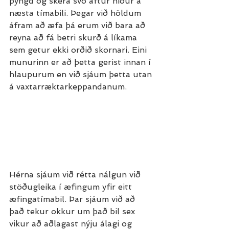
þyngd og skera svo aftur niður á 
næsta tímabili. Þegar við höldum 
áfram að æfa þá erum við bara að 
reyna að fá betri skurð á líkama 
sem getur ekki orðið skornari. Eini 
munurinn er að þetta gerist innan í 
hlaupurum en við sjáum þetta utan 
á vaxtarræktarkeppandanum. 
Hérna sjáum við rétta nálgun við 
stöðugleika í æfingum yfir eitt 
æfingatímabil. Þar sjáum við að 
það tekur okkur um það bil sex 
vikur að aðlagast nýju álagi og 