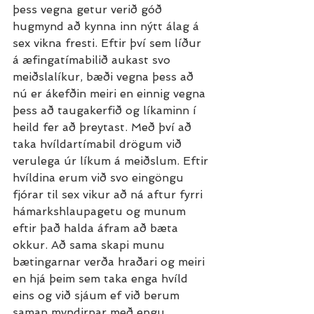
þess vegna getur verið góð 
hugmynd að kynna inn nýtt álag á 
sex vikna fresti. Eftir því sem líður 
á æfingatímabilið aukast svo 
meiðslalíkur, bæði vegna þess að 
nú er ákefðin meiri en einnig vegna 
þess að taugakerfið og líkaminn í 
heild fer að þreytast. Með því að 
taka hvíldartímabil drögum við 
verulega úr líkum á meiðslum. Eftir 
hvíldina erum við svo eingöngu 
fjórar til sex vikur að ná aftur fyrri 
hámarkshlaupagetu og munum 
eftir það halda áfram að bæta 
okkur. Að sama skapi munu 
bætingarnar verða hraðari og meiri 
en hjá þeim sem taka enga hvíld 
eins og við sjáum ef við berum 
saman myndirnar með engu 