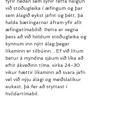
fyrir neðan sem sýnir rétta nálgun 
við stöðugleika í æfingum og þar 
sem álagið eykst jafnt og þétt, þá 
halda bætingarnar áfram yfir allt 
æfingatímabilið. Þetta er vegna 
þess að við höldum stöðugleika og 
kynnum inn nýtt álag þegar 
líkaminn er tilbúinn. . Ef við lítum 
betur á myndina sjáum við líka að 
eftir ákveðinn tíma, sirka 24-30 
vikur hættir líkaminn að svara jafn 
vel við nýju álagi og meiðslalíkur 
aukast, þá fer að styttast í 
hvíldartímabil.