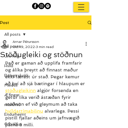
Post
All posts
Arnar Pétursson
All posts
Oct 19, 2022
3 min read
Stöðugleiki og stöðnun
Um mig
Það er gaman að upplifa framfarir 
Hvíld
og álíka þreytt að finnast maður 
Rólegt skokk
ekki færast úr stað. Þegar kemur 
að því að sjá bætingar í hlaupum er 
Meiðsli
stöðugleikinn
 algjör forsenda en 
Æfingar
getur líka verið ástæðan fyrir 
stöðnun ef við gleymum að taka 
markmið
hvíldartímabilinu
 alvarlega. Þessi 
Endurheimt
pistill fjallar aðeins um jafnvægið 
Ofþjálfun
þarna á milli.