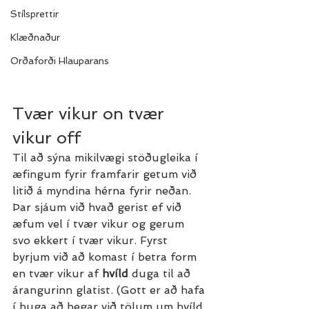
Stílsprettir
Klæðnaður
Orðaforði Hlauparans
Tvær vikur on tvær 
vikur off
Til að sýna mikilvægi stöðugleika í 
æfingum fyrir framfarir getum við 
litið á myndina hérna fyrir neðan. 
Þar sjáum við hvað gerist ef við 
æfum vel í tvær vikur og gerum 
svo ekkert í tvær vikur. Fyrst 
byrjum við að komast í betra form 
en tvær vikur af 
hvíld
 duga til að 
árangurinn glatist. (Gott er að hafa 
í huga að þegar við tölum um hvíld 