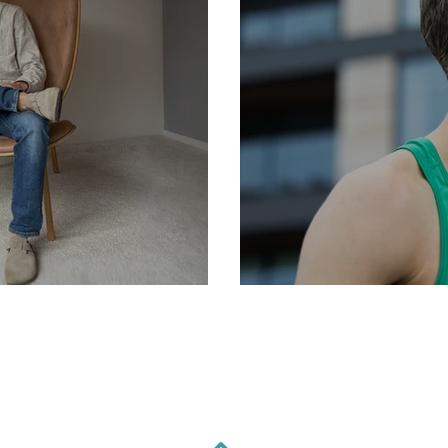
pa
Æfa meira?