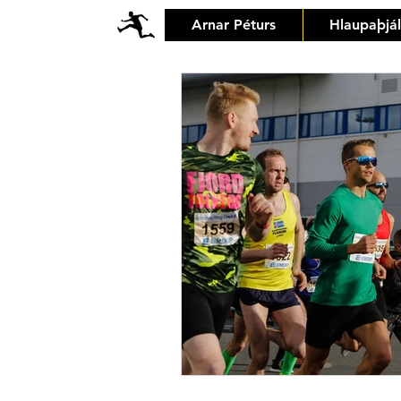
Arnar Péturs
Hlaupaþjá