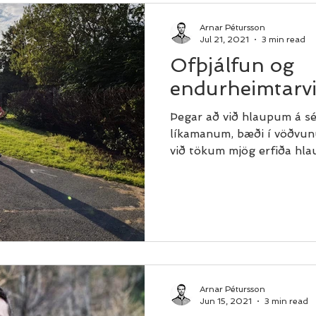
Arnar Pétursson
Jul 21, 2021
3 min read
Ofþjálfun og
endurheimtarv
Þegar að við hlaupum á sé
líkamanum, bæði í vöðvun
við tökum mjög erfiða hla
Arnar Pétursson
Jun 15, 2021
3 min read