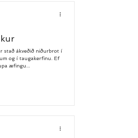
ikur
r stað ákveðið niðurbrot í
um og í taugakerfinu. Ef
upa æfingu...