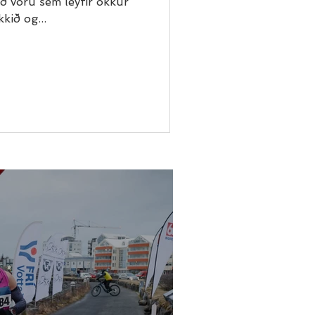
ð vöru sem leyfir okkur
kkið og...