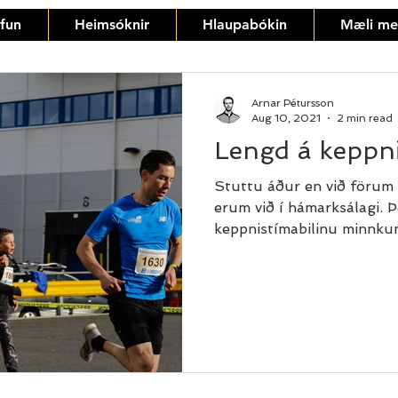
lfun
Heimsóknir
Hlaupabókin
Mæli m
Arnar Pétursson
Aug 10, 2021
2 min read
Lengd á keppni
Stuttu áður en við förum i
erum við í hámarksálagi. 
keppnistímabilinu minnkum 