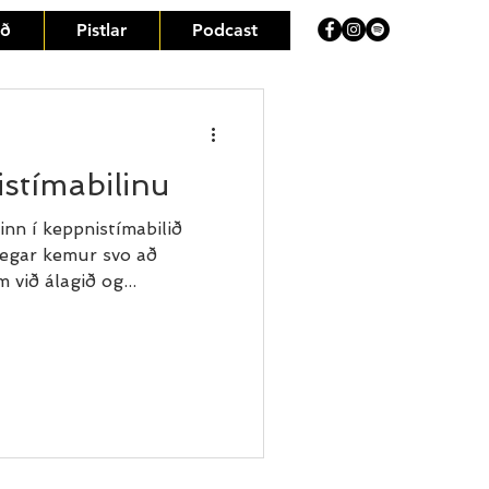
eð
Pistlar
Podcast
stímabilinu
nn í keppnistímabilið
Þegar kemur svo að
við álagið og...