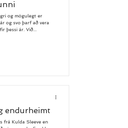
unni
ngri og mögulegt er
ár og svo þarf að vera
r þessi ár. Við...
g endurheimt
ns frá Kulda Sleeve en