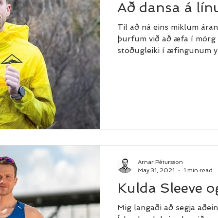
Að dansa á lín
Til að ná eins miklum ára
þurfum við að æfa í mörg 
stöðugleiki í æfingunum yfi
Arnar Pétursson
May 31, 2021
1 min read
Kulda Sleeve o
Mig langaði að segja aðei