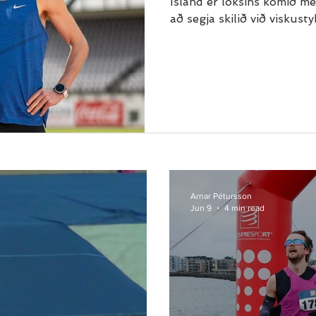
Ísland er loksins komið me
að segja skilið við viskusty
Arnar Pétursson
Jun 9
4 min read