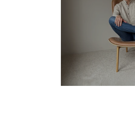
Að æfa sig að kep