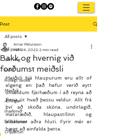
Post
All posts
Arnar Pétursson
All posts
Feb 24, 2022
2 min read
Bakk og hvernig við
Um mig
forðumst meiðsli
Hvíld
Meiðsli hjá hlaupurum eru allt of 
Rólegt skokk
algeng en það hefur verið eytt 
Meiðsli
ómældum fjárhæðum í að reyna að 
finna út hvað þessu veldur. Allt frá 
Æfingar
því að skoða skóna, undirlagið, 
markmið
mataræðið, hlaupastílinn og 
allskonar aðra hluti. Fyrir mér er 
Endurheimt
hægt að einfalda þetta.
Ofþjálfun