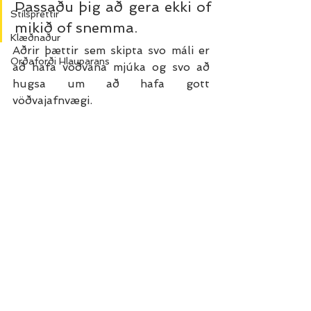
Passaðu þig að gera ekki of 
Stílsprettir
mikið of snemma. 
Klæðnaður
Aðrir þættir sem skipta svo máli er 
Orðaforði Hlauparans
að hafa vöðvana mjúka og svo að 
hugsa um að hafa gott 
vöðvajafnvægi. 