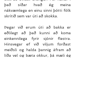
það síðar hvað ég meina 
nákvæmlega en einu sinni þótti fólk 
skrítið sem var úti að skokka. 
Þegar við erum úti að bakka er 
eðlilegt að það kunni að koma 
einkennilega fyrir sjónir flestra. 
Hinsvegar ef við viljum forðast 
meiðsli og halda þannig áfram að 
líða vel og bæta okkur, þá mæli ég 
hiklaust með að bakka inn í helgina, 
vikuna og mánuðinn.
Byrja smátt og svo auka 
hægt og bítandi.