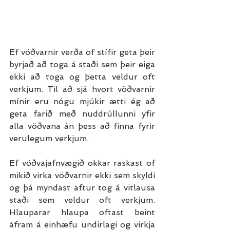
Ef vöðvarnir verða of stífir geta þeir 
byrjað að toga á staði sem þeir eiga 
ekki að toga og þetta veldur oft 
verkjum. Til að sjá hvort vöðvarnir 
mínir eru nógu mjúkir ætti ég að 
geta farið með nuddrúllunni yfir 
alla vöðvana án þess að finna fyrir 
verulegum verkjum.
Ef vöðvajafnvægið okkar raskast of 
mikið virka vöðvarnir ekki sem skyldi 
og þá myndast aftur tog á vitlausa 
staði sem veldur oft verkjum. 
Hlauparar hlaupa oftast beint 
áfram á einhæfu undirlagi og virkja 