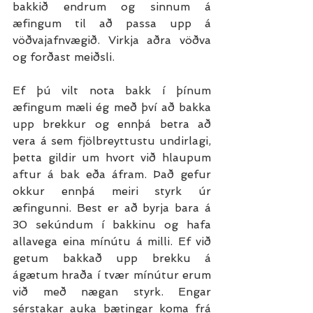
bakkið endrum og sinnum á 
æfingum til að passa upp á 
vöðvajafnvægið. Virkja aðra vöðva 
og forðast meiðsli.
Ef þú vilt nota bakk í þínum 
æfingum mæli ég með því að bakka 
upp brekkur og ennþá betra að 
vera á sem fjölbreyttustu undirlagi, 
þetta gildir um hvort við hlaupum 
aftur á bak eða áfram. Það gefur 
okkur ennþá meiri styrk úr 
æfingunni. Best er að byrja bara á 
30 sekúndum í bakkinu og hafa 
allavega eina mínútu á milli. Ef við 
getum bakkað upp brekku á 
ágætum hraða í tvær mínútur erum 
við með nægan styrk. Engar 
sérstakar auka bætingar koma frá 