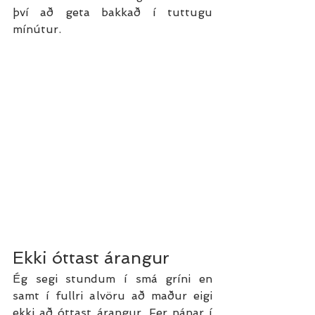
því að geta bakkað í tuttugu 
mínútur. 
Ekki óttast árangur
Ég segi stundum í smá gríni en 
samt í fullri alvöru að maður eigi 
ekki að óttast árangur. Fer nánar í 