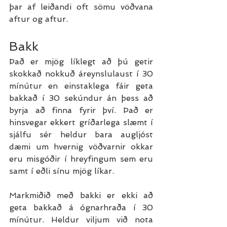
þar af leiðandi oft sömu vöðvana 
aftur og aftur. 
Bakk
Það er mjög líklegt að þú getir 
skokkað nokkuð áreynslulaust í 30 
mínútur en einstaklega fáir geta 
bakkað í 30 sekúndur án þess að 
byrja að finna fyrir því. Það er 
hinsvegar ekkert gríðarlega slæmt í 
sjálfu sér heldur bara augljóst 
dæmi um hvernig vöðvarnir okkar 
eru misgóðir í hreyfingum sem eru 
samt í eðli sínu mjög líkar.
Markmiðið með bakki er ekki að 
geta bakkað á ógnarhraða í 30 
mínútur. Heldur viljum við nota 