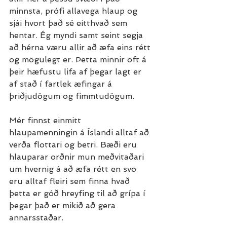
minnsta, prófi allavega hlaup og 
sjái hvort það sé eitthvað sem 
hentar. Ég myndi samt seint segja 
að hérna væru allir að æfa eins rétt 
og mögulegt er. Þetta minnir oft á 
þeir hæfustu lifa af þegar lagt er 
af stað í fartlek æfingar á 
þriðjudögum og fimmtudögum.
Mér finnst einmitt 
hlaupamenningin á Íslandi alltaf að 
verða flottari og betri. Bæði eru 
hlauparar orðnir mun meðvitaðari 
um hvernig á að æfa rétt en svo 
eru alltaf fleiri sem finna hvað 
þetta er góð hreyfing til að grípa í 
þegar það er mikið að gera 
annarsstaðar. 