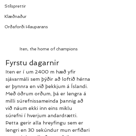
Stílsprettir
Klæðnaður
Orðaforði Hlauparans
Iten, the home of champions
Fyrstu dagarnir
Iten er í um 2400 m hæð yfir 
sjávarmáli sem þýðir að loftið hérna 
er þynnra en við þekkjum á Íslandi. 
Með öðrum orðum, þá er lengra á 
milli súrefnissameinda þannig að 
við náum ekki inn eins miklu 
súrefni í hverjum andardrætti. 
Þetta gerir alla hreyfingu sem er 
lengri en 30 sekúndur mun erfiðari 