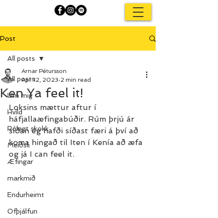
Post
All posts
Arnar Pétursson
All posts
Apr 12, 2023
2 min read
Ken Ya feel it!
Um mig
Loksins mættur aftur í 
Hvíld
háfjallaæfingabúðir. Rúm þrjú ár 
Rólegt skokk
síðan ég hafði síðast færi á því að 
koma hingað til Iten í Kenía að æfa 
Meiðsli
og já I can feel it.
Æfingar
markmið
Endurheimt
Ofþjálfun