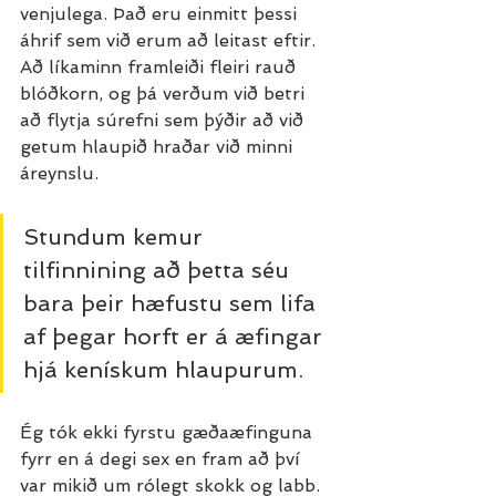
venjulega. Það eru einmitt þessi 
áhrif sem við erum að leitast eftir. 
Að líkaminn framleiði fleiri rauð 
blóðkorn, og þá verðum við betri 
að flytja súrefni sem þýðir að við 
getum hlaupið hraðar við minni 
áreynslu.
Stundum kemur 
tilfinnining að þetta séu 
bara þeir hæfustu sem lifa 
af þegar horft er á æfingar 
hjá kenískum hlaupurum.
Ég tók ekki fyrstu gæðaæfinguna 
fyrr en á degi sex en fram að því 
var mikið um rólegt skokk og labb. 