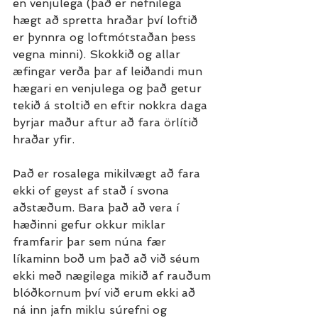
en venjulega (það er nefnilega 
hægt að spretta hraðar því loftið 
er þynnra og loftmótstaðan þess 
vegna minni). Skokkið og allar 
æfingar verða þar af leiðandi mun 
hægari en venjulega og það getur 
tekið á stoltið en eftir nokkra daga 
byrjar maður aftur að fara örlítið 
hraðar yfir.
Það er rosalega mikilvægt að fara 
ekki of geyst af stað í svona 
aðstæðum. Bara það að vera í 
hæðinni gefur okkur miklar 
framfarir þar sem núna fær 
líkaminn boð um það að við séum 
ekki með nægilega mikið af rauðum 
blóðkornum því við erum ekki að 
ná inn jafn miklu súrefni og 