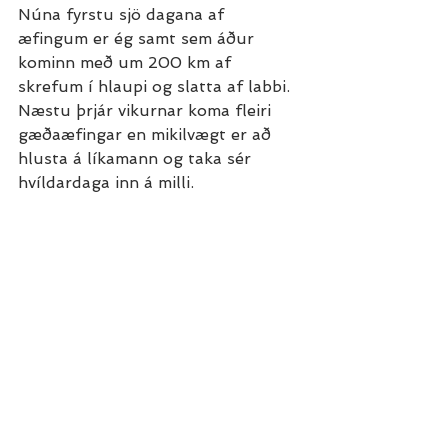
Núna fyrstu sjö dagana af 
æfingum er ég samt sem áður 
kominn með um 200 km af 
skrefum í hlaupi og slatta af labbi. 
Næstu þrjár vikurnar koma fleiri 
gæðaæfingar en mikilvægt er að 
hlusta á líkamann og taka sér 
hvíldardaga inn á milli.