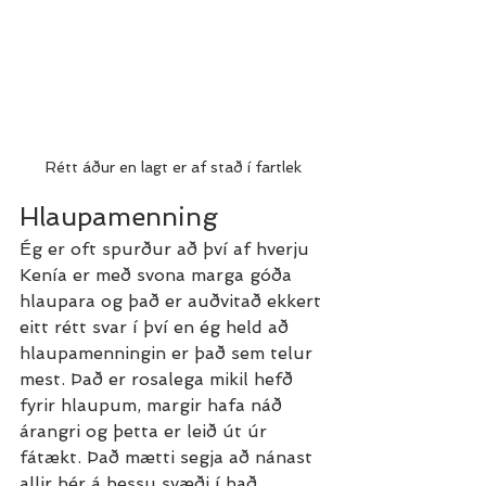
Rétt áður en lagt er af stað í fartlek
Hlaupamenning
Ég er oft spurður að því af hverju 
Kenía er með svona marga góða 
hlaupara og það er auðvitað ekkert 
eitt rétt svar í því en ég held að 
hlaupamenningin er það sem telur 
mest. Það er rosalega mikil hefð 
fyrir hlaupum, margir hafa náð 
árangri og þetta er leið út úr 
fátækt. Það mætti segja að nánast 
allir hér á þessu svæði í það 