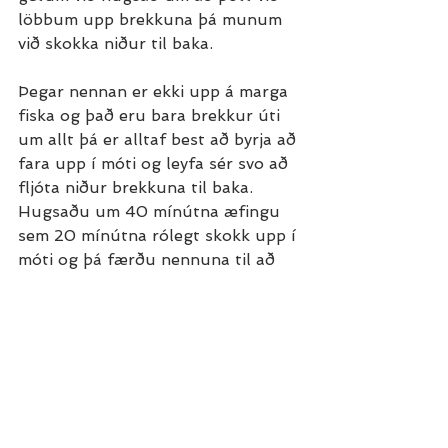
löbbum upp brekkuna þá munum 
við skokka niður til baka.
Þegar nennan er ekki upp á marga 
fiska og það eru bara brekkur úti 
um allt þá er alltaf best að byrja að 
fara upp í móti og leyfa sér svo að 
fljóta niður brekkuna til baka. 
Hugsaðu um 40 mínútna æfingu 
sem 20 mínútna rólegt skokk upp í 
móti og þá færðu nennuna til að 
halda stöðugleikanum í 
æfingunum sem er forsenda fyrir 
framförum í langhlaupum.
æfingar
Æfingar