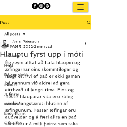
Post
All posts
Arnar Pétursson
All posts
Apr 8, 2022
2 min read
Hlauptu fyrst upp í móti
Um mig
Ég reyni alltaf að hafa hlaupin og 
Hvíld
æfingarnar eins skemmtilegar og 
Rólegt skokk
hægt er. Því ef það er ekki gaman 
þá nennum við aldrei að gera 
Meiðsli
eitthvað til lengri tíma. Eins og 
Æfingar
flestir hlauparar vita eru róleg 
skokk langstærsti hlutinn af 
markmið
æfingunum. Þessar æfingar eru 
Endurheimt
auðveldar og á færi allra en það 
Ofþjálfun
sem skilur á milli þeirra sem taka 