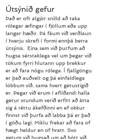
Útsýnið gefur
Það er oft algjör snilld að taka 
rólegar æfingar í fjöllum eða upp 
langar hæðir. Þá fáum við verðlaun 
í hverju skrefi í formi ennþá betra 
útsýnis.  Eina sem við þurfum að 
hugsa sérstaklega vel um þegar við 
tökum fyrri hlutann upp brekkur 
er að fara nógu rólega. Í fjallgöngu 
er það auðvelt og þá einfaldlega 
löbbum við, sama hvert getustigið 
er. Þegar við erum í aflíðandi halla 
getur stundum verið erfitt að átta 
sig á réttu ákefðinni en ef okkur 
finnst við þurfa að labba þá er það 
í góðu lagi. Miklu frekar að fara of 
hægt heldur en of hratt. Svo 
getum við hugsað um að þótt við 