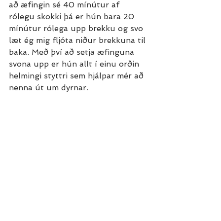
að æfingin sé 40 mínútur af 
rólegu skokki þá er hún bara 20 
mínútur rólega upp brekku og svo 
læt ég mig fljóta niður brekkuna til 
baka. Með því að setja æfinguna 
svona upp er hún allt í einu orðin 
helmingi styttri sem hjálpar mér að 
nenna út um dyrnar.