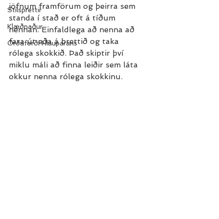
jöfnum framförum og þeirra sem 
Stílsprettir
standa í stað er oft á tíðum 
Klæðnaður
nennan. Einfaldlega að nenna að 
fara út eða á brettið og taka 
Orðaforði Hlauparans
rólega skokkið. Það skiptir því 
miklu máli að finna leiðir sem láta 
okkur nenna rólega skokkinu.