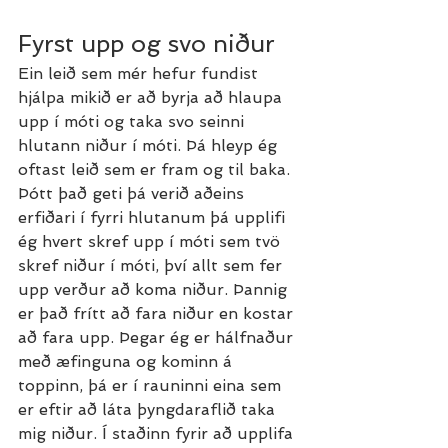
Fyrst upp og svo niður
Ein leið sem mér hefur fundist 
hjálpa mikið er að byrja að hlaupa 
upp í móti og taka svo seinni 
hlutann niður í móti. Þá hleyp ég 
oftast leið sem er fram og til baka. 
Þótt það geti þá verið aðeins 
erfiðari í fyrri hlutanum þá upplifi 
ég hvert skref upp í móti sem tvö 
skref niður í móti, því allt sem fer 
upp verður að koma niður. Þannig 
er það frítt að fara niður en kostar 
að fara upp. Þegar ég er hálfnaður 
með æfinguna og kominn á 
toppinn, þá er í rauninni eina sem 
er eftir að láta þyngdaraflið taka 
mig niður. Í staðinn fyrir að upplifa 