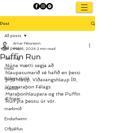
Post
All posts
Arnar Pétursson
All posts
May 6, 2024
2 min read
Puffin Run
Um mig
Núna mætti segja að 
Hvíld
hlaupasumarið sé hafið en þessi 
Rólegt skokk
þrjú hlaup, Víðavangshlaup ÍR, 
Vormaraþon Félags 
Meiðsli
Maraþonhlaupara og the Puffin 
Æfingar
Run ýta þessu úr vör.
markmið
Endurheimt
Ofþjálfun