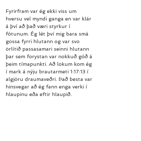
Fyrirfram var ég ekki viss um 
hversu vel myndi ganga en var klár 
á því að það væri styrkur í 
fótunum. Ég lét því mig bara smá 
gossa fyrri hlutann og var svo 
örlítið passasamari seinni hlutann 
þar sem forystan var nokkuð góð á 
þeim tímapunkti. Að lokum kom ég 
í mark á nýju brautarmeti 1:17:13 í 
algjöru draumaveðri. Það besta var 
hinsvegar að ég fann enga verki í 
hlaupinu eða eftir hlaupið.