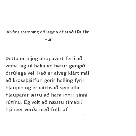
Alvöru stemning að leggja af stað í Puffin 
Run
Þetta er mjög áhugavert ferli að 
vinna sig til baka en hefur gengið 
ótrúlega vel. Það er alveg klárt mál 
að krossþjálfun gerir helling fyrir 
hlaupin og er eitthvað sem allir 
hlauparar ættu að hafa inni í sinni 
rútínu. Ég veit að næstu tímabil 
hjá mér verða með fullt af 
högglausum æfingum í bland við 
hlaupin. Ekki bara af því að þær 
halda mér frekar heilum heldur líka 