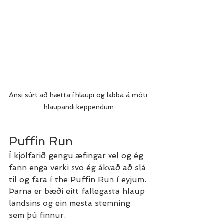
Ansi súrt að hætta í hlaupi og labba á móti 
hlaupandi keppendum
Puffin Run
Í kjölfarið gengu æfingar vel og ég 
fann enga verki svo ég ákvað að slá 
til og fara í the Puffin Run í eyjum. 
Þarna er bæði eitt fallegasta hlaup 
landsins og ein mesta stemning 
sem þú finnur.