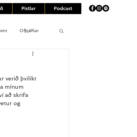
eð
Pistlar
Podcast
eimt
Ofþjálfun
 verið þvílíkt 
ða mínum 
í að skrifa 
vetur og 