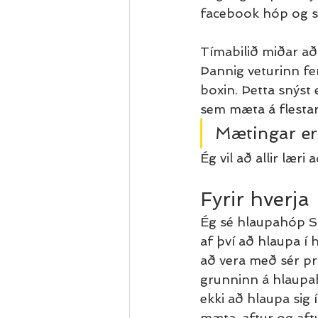
facebook hóp og svo
Tímabilið miðar að 
Þannig veturinn fe
boxin. Þetta snýst
sem mæta á flestar
Mætingar er
Ég vil að allir læri
Fyrir hverja
Ég sé hlaupahóp Stj
af því að hlaupa í 
að vera með sér p
grunninn á hlaupah
ekki að hlaupa sig 
mæta, aftur og aftu