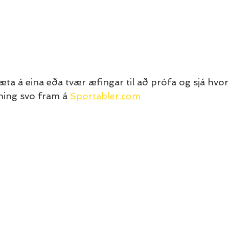
æta á eina eða tvær æfingar til að prófa og sjá hvor
ning svo fram á 
Sportabler.com