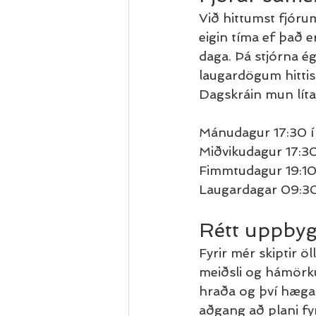
Við hittumst fjórum
eigin tíma ef það er 
daga. Þá stjórna é
laugardögum hittis
Dagskráin mun líta 
Mánudagur 17:30 í
Miðvikudagur 17:30
Fimmtudagur 19:10
Laugardagar 09:30 
Rétt uppby
Fyrir mér skiptir ö
meiðsli og hámörkum
hraða og því hægar 
aðgang að plani fyr