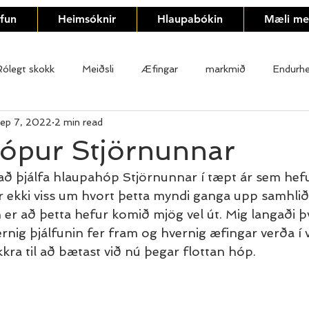
lfun
Heimsóknir
Hlaupabókin
Mæli m
Rólegt skokk
Meiðsli
Æfingar
markmið
Endurh
ep 7, 2022
2 min read
Orðaforði Hlauparans
ópur Stjörnunnar
að þjálfa hlaupahóp Stjörnunnar í tæpt ár sem hefur
r ekki viss um hvort þetta myndi ganga upp samhli
er að þetta hefur komið mjög vel út. Mig langaði þv
nig þjálfunin fer fram og hvernig æfingar verða í 
ra til að bætast við nú þegar flottan hóp.