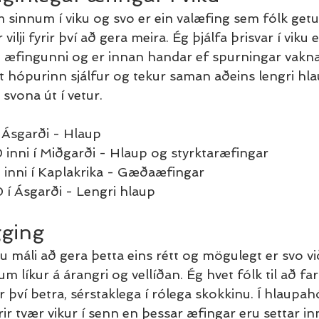
 sinnum í viku og svo er ein valæfing sem fólk getu
vilji fyrir því að gera meira. Ég þjálfa þrisvar í viku e
g æfingunni og er innan handar ef spurningar vakna
t hópurinn sjálfur og tekur saman aðeins lengri hla
svona út í vetur. 
 Ásgarði - Hlaup
 inni í Miðgarði - Hlaup og styrktaræfingar
 inni í Kaplakrika - Gæðaæfingar
í Ásgarði - Lengri hlaup
gging
llu máli að gera þetta eins rétt og mögulegt er svo v
 líkur á árangri og vellíðan. Ég hvet fólk til að fa
því betra, sérstaklega í rólega skokkinu. Í hlaupah
ir tvær vikur í senn en þessar æfingar eru settar in