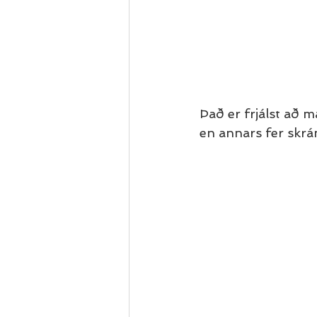
Það er frjálst að m
en annars fer skrá