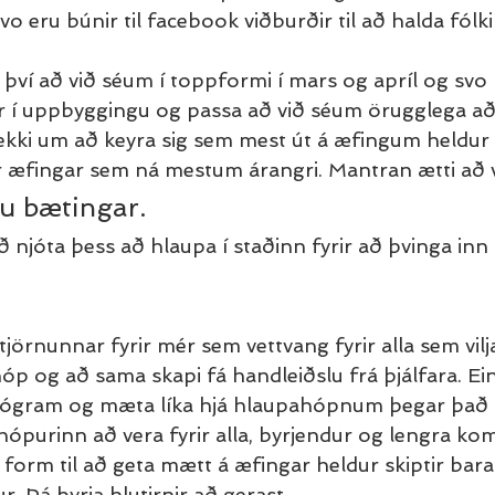
 eru búnir til facebook viðburðir til að halda fólk
því að við séum í toppformi í mars og apríl og svo í 
r í uppbyggingu og passa að við séum örugglega að t
 ekki um að keyra sig sem mest út á æfingum heldur
 æfingar sem ná mestum árangri. Mantran ætti að 
u bætingar.
 að njóta þess að hlaupa í staðinn fyrir að þvinga inn 
örnunnar fyrir mér sem vettvang fyrir alla sem vilj
hóp og að sama skapi fá handleiðslu frá þjálfara. Ei
rógram og mæta líka hjá hlaupahópnum þegar það h
ópurinn að vera fyrir alla, byrjendur og lengra ko
í form til að geta mætt á æfingar heldur skiptir bara
r. Þá byrja hlutirnir að gerast.