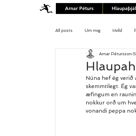
Arnar Péturs
Hlaupaþjá
All posts
Um mig
Hvíld
Arnar Pétursson
S
Stílsprettir
Klæðnaður
Hlaupah
Núna hef ég verið 
skemmtilegt. Ég va
æfingum en raunin 
nokkur orð um hver
vonandi peppa nokk