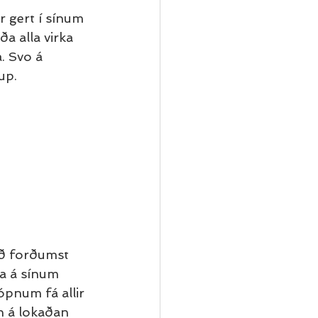
r gert í sínum 
ða alla virka 
. Svo á 
up.
ið forðumst 
ra á sínum 
ópnum fá allir 
n á lokaðan 