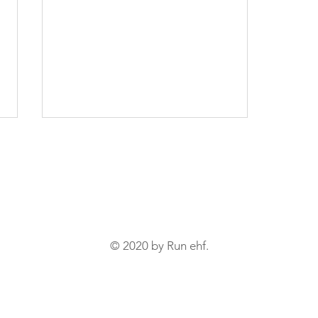
AFTUR UPP
© 2020 by Run ehf.
Upphitun fyrir
keppnishlaup