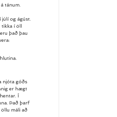
i á tánum.
júlí og ágúst. 
ikka í öll 
 eru það þau 
vera:
hlutina.
a njóta góðs 
nnig er hægt 
entar. Í 
mna. Það þarf 
 öllu máli að 