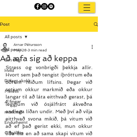
Post
All posts
Arnar Pétursson
All posts
May 28
3 min read
Að æfa sig að keppa
Um mig
Stress og vonbrigði þekkja allir. 
Hvíld
Hvort sem það tengist íþróttum eða 
Rólegt skokk
öðrum hliðum lífsins. Þegar við 
setjum okkur markmið eða okkur 
Meiðsli
langar til að láta eitthvað gerast, þá 
Æfingar
leggjum við ósjálfrátt ákveðna 
andlega líðan undir. Með því að vilja 
markmið
eitthvað svona mikið, þá vitum við 
Endurheimt
að ef það gerist ekki, mun okkur 
Ofþjálfun
líða illa en að sama skapi vitum við 