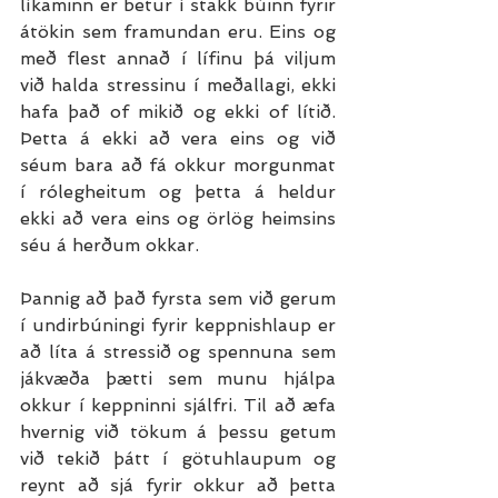
líkaminn er betur í stakk búinn fyrir 
átökin sem framundan eru. Eins og 
með flest annað í lífinu þá viljum 
við halda stressinu í meðallagi, ekki 
hafa það of mikið og ekki of lítið. 
Þetta á ekki að vera eins og við 
séum bara að fá okkur morgunmat 
í rólegheitum og þetta á heldur 
ekki að vera eins og örlög heimsins 
séu á herðum okkar. 
Þannig að það fyrsta sem við gerum 
í undirbúningi fyrir keppnishlaup er 
að líta á stressið og spennuna sem 
jákvæða þætti sem munu hjálpa 
okkur í keppninni sjálfri. Til að æfa 
hvernig við tökum á þessu getum 
við tekið þátt í götuhlaupum og 
reynt að sjá fyrir okkur að þetta 