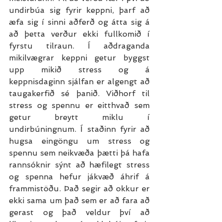
undirbúa sig fyrir keppni, þarf að 
æfa sig í sinni aðferð og átta sig á 
að þetta verður ekki fullkomið í 
fyrstu tilraun. Í aðdraganda 
mikilvægrar keppni getur byggst 
upp mikið stress og á 
keppnisdaginn sjálfan er algengt að 
taugakerfið sé þanið. Viðhorf til 
stress og spennu er eitthvað sem 
getur breytt miklu í 
undirbúningnum. Í staðinn fyrir að 
hugsa eingöngu um stress og 
spennu sem neikvæða þætti þá hafa 
rannsóknir sýnt að hæfilegt stress 
og spenna hefur jákvæð áhrif á 
frammistöðu. Það segir að okkur er 
ekki sama um það sem er að fara að 
gerast og það veldur því að 