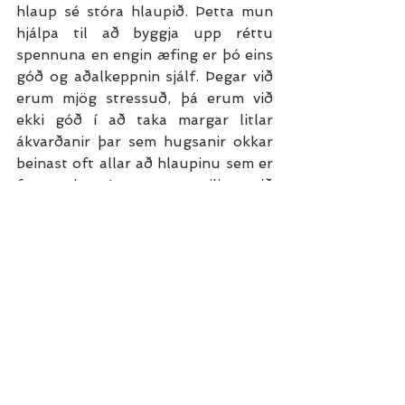
hlaup sé stóra hlaupið. Þetta mun 
hjálpa til að byggja upp réttu 
spennuna en engin æfing er þó eins 
góð og aðalkeppnin sjálf. Þegar við 
erum mjög stressuð, þá erum við 
ekki góð í að taka margar litlar 
ákvarðanir þar sem hugsanir okkar 
beinast oft allar að hlaupinu sem er 
framundan. Þess vegna viljum við 
hafa sem flest í okkar undirbúningi 
í góðri rútínu þannig að 
undirbúningurinn gerist nánast 
ósjálfrátt. Það hvernig við tökum á 
spennunni fyrir hlaup er aðeins einn 
þáttur í undirbúningi okkar en fyrir 
mér er hann sá stærsti. Því fyrr sem 
við byrjum að æfa okkar andlega 
viðhorf til þess sem við erum að 
gera, því líklegri erum við til að 