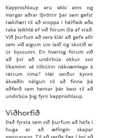
Keppnishlaup eru ekki eins og 
margar aðrar íþróttir þar sem gefst 
tækifæri til að stoppa í hálfleik eða 
taka leikhlé ef við förum illa af stað. 
Við þurfum að vera klár að gefa allt 
sem við eigum um leið og skotið er 
úr byssunni. En hvernig förum við 
að því að undirbúa okkur svo 
líkaminn sé tilbúinn nákvæmlega á 
réttum tíma? Hér verður kynnt 
ákveðin nálgun til að finna þá 
aðferð sem hentar þér best til að 
undirbúa þig fyrir keppnishlaup.
Viðhorfið
Það fyrsta sem við þurfum að hafa í 
huga er að æfingin skapar 
meistarann. Til að verða fær í því að 