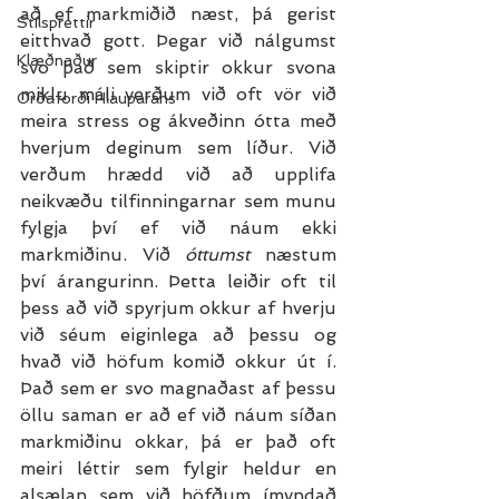
að ef markmiðið næst, þá gerist 
Stílsprettir
eitthvað gott. Þegar við nálgumst 
Klæðnaður
svo það sem skiptir okkur svona 
miklu máli verðum við oft vör við 
Orðaforði Hlauparans
meira stress og ákveðinn ótta með 
hverjum deginum sem líður. Við 
verðum hrædd við að upplifa 
neikvæðu tilfinningarnar sem munu 
fylgja því ef við náum ekki 
markmiðinu. Við 
óttumst
 næstum 
því árangurinn. Þetta leiðir oft til 
þess að við spyrjum okkur af hverju 
við séum eiginlega að þessu og 
hvað við höfum komið okkur út í. 
Það sem er svo magnaðast af þessu 
öllu saman er að ef við náum síðan 
markmiðinu okkar, þá er það oft 
meiri léttir sem fylgir heldur en 
alsælan sem við höfðum ímyndað 