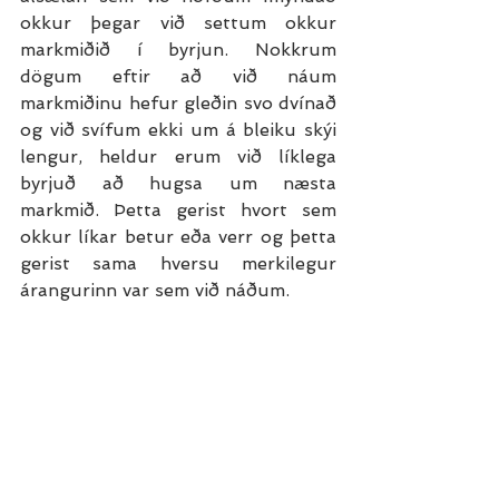
okkur þegar við settum okkur 
markmiðið í byrjun. Nokkrum 
dögum eftir að við náum 
markmiðinu hefur gleðin svo dvínað 
og við svífum ekki um á bleiku skýi 
lengur, heldur erum við líklega 
byrjuð að hugsa um næsta 
markmið. Þetta gerist hvort sem 
okkur líkar betur eða verr og þetta 
gerist sama hversu merkilegur 
árangurinn var sem við náðum.