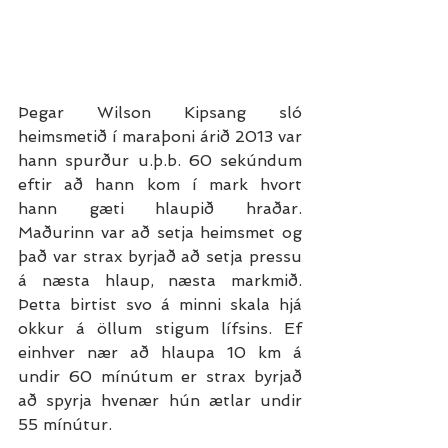
Þegar Wilson Kipsang sló 
heimsmetið í maraþoni árið 2013 var 
hann spurður u.þ.b. 60 sekúndum 
eftir að hann kom í mark hvort 
hann gæti hlaupið hraðar. 
Maðurinn var að setja heimsmet og 
það var strax byrjað að setja pressu 
á næsta hlaup, næsta markmið. 
Þetta birtist svo á minni skala hjá 
okkur á öllum stigum lífsins. Ef 
einhver nær að hlaupa 10 km á 
undir 60 mínútum er strax byrjað 
að spyrja hvenær hún ætlar undir 
55 mínútur. 