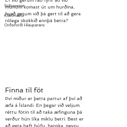
Ef við gerum ráð fyrir að við 
Stílsprettir
munum komast út um hurðina, 
hvað getum við þá gert til að gera 
Klæðnaður
rólega skokkið ennþá betra?
Orðaforði Hlauparans
Finna til föt
Því miður er þetta partur af því að 
æfa á Íslandi. En þegar við veljum 
réttu fötin til að taka æfinguna þá 
verður hún líka miklu betri. Best er 
að geta haft húfu, hanska, peysu 