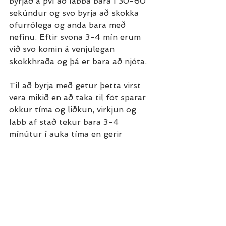
byrjað á því að labba bara í 30-60 
sekúndur og svo byrja að skokka 
ofurrólega og anda bara með 
nefinu. Eftir svona 3-4 mín erum 
við svo komin á venjulegan 
skokkhraða og þá er bara að njóta.
Til að byrja með getur þetta virst 
vera mikið en að taka til föt sparar 
okkur tíma og liðkun, virkjun og 
labb af stað tekur bara 3-4 
mínútur í auka tíma en gerir 
æfinguna 7-8 sinnum 
skemmtilegri. Þegar við erum að 
fara á gæðaæfingar eða keppnir 
geta svo verið fleiri þættir sem þarf 
að huga að en við förum í þá síðar.