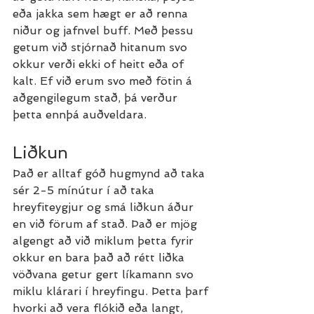
eða jakka sem hægt er að renna 
niður og jafnvel buff. Með þessu 
getum við stjórnað hitanum svo 
okkur verði ekki of heitt eða of 
kalt. Ef við erum svo með fötin á 
aðgengilegum stað, þá verður 
þetta ennþá auðveldara.
Liðkun
Það er alltaf góð hugmynd að taka 
sér 2-5 mínútur í að taka 
hreyfiteygjur og smá liðkun áður 
en við förum af stað. Það er mjög 
algengt að við miklum þetta fyrir 
okkur en bara það að rétt liðka 
vöðvana getur gert líkamann svo 
miklu klárari í hreyfingu. Þetta þarf 
hvorki að vera flókið eða langt, 