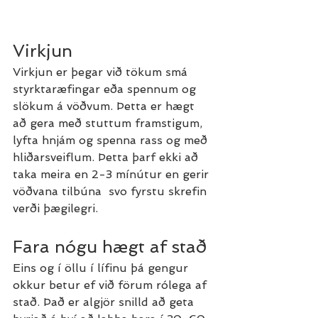
Virkjun
Virkjun er þegar við tökum smá 
styrktaræfingar eða spennum og 
slökum á vöðvum. Þetta er hægt 
að gera með stuttum framstigum, 
lyfta hnjám og spenna rass og með 
hliðarsveiflum. Þetta þarf ekki að 
taka meira en 2-3 mínútur en gerir 
vöðvana tilbúna  svo fyrstu skrefin 
verði þægilegri.
Fara nógu hægt af stað
Eins og í öllu í lífinu þá gengur 
okkur betur ef við förum rólega af 
stað. Það er algjör snilld að geta 