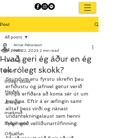
Post
All posts
Arnar Pétursson
All posts
Feb 22, 2023
2 min read
Hvað geri ég áður en ég
Um mig
tek rólegt skokk?
Hvíld
Stundum eru fyrstu skrefin þau 
Rólegt skokk
erfiðustu og jafnvel getur verið 
Meiðsli
ennþá erfiðara að koma sér út um 
hurðina. Eftir á er æfingin samt 
Æfingar
alltaf þess virði og nánast 
markmið
undantekningalaust sem henni 
fylgir góð vellíðunartilfinning.
Endurheimt
Ofþjálfun