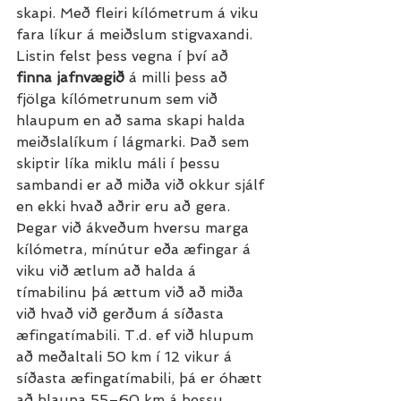
skapi. Með fleiri kílómetrum á viku 
fara líkur á meiðslum stigvaxandi. 
Listin felst þess vegna í því að 
finna jafnvægið
 á milli þess að 
fjölga kílómetrunum sem við 
hlaupum en að sama skapi halda 
meiðslalíkum í lágmarki. Það sem 
skiptir líka miklu máli í þessu 
sambandi er að miða við okkur sjálf 
en ekki hvað aðrir eru að gera. 
Þegar við ákveðum hversu marga 
kílómetra, mínútur eða æfingar á 
viku við ætlum að halda á 
tímabilinu þá ættum við að miða 
við hvað við gerðum á síðasta 
æfingatímabili. T.d. ef við hlupum 
að meðaltali 50 km í 12 vikur á 
síðasta æfingatímabili, þá er óhætt 
að hlaupa 55–60 km á þessu 