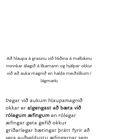
Að hlaupa á grasinu við hliðina á malbikinu 
minnkar álagið á líkamann og hjálpar okkur 
við að auka magnið en halda meiðslíkum í 
lágmarki.
Þegar við aukum hlaupamagnið 
okkar er 
algengast að bæta við 
rólegum æfingum
 en rólegar 
æfingar geta gefið okkur 
gríðarlegar bætingar þrátt fyrir að 
vera auðveldustu æfingarnar sem 