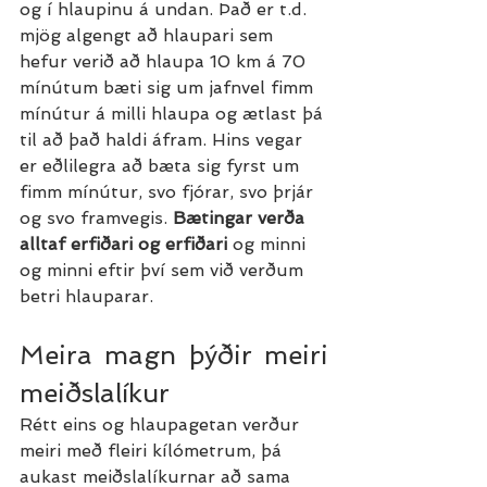
og í hlaupinu á undan. Það er t.d. 
mjög algengt að hlaupari sem 
hefur verið að hlaupa 10 km á 70 
mínútum bæti sig um jafnvel fimm 
mínútur á milli hlaupa og ætlast þá 
til að það haldi áfram. Hins vegar 
er eðlilegra að bæta sig fyrst um 
fimm mínútur, svo fjórar, svo þrjár 
og svo framvegis. 
Bætingar verða 
alltaf erfiðari og erfiðari 
og minni 
og minni eftir því sem við verðum 
betri hlauparar.
Meira magn þýðir meiri 
meiðslalíkur
Rétt eins og hlaupagetan verður 
meiri með fleiri kílómetrum, þá 
aukast meiðslalíkurnar að sama 