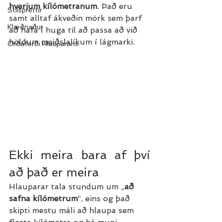
hverjum kílómetranum
. Það eru 
Stílsprettir
samt alltaf ákveðin mörk sem þarf 
Klæðnaður
að hafa í huga til að passa að við 
höldum meiðslalíkum í lágmarki.
Orðaforði Hlauparans
Ekki meira bara af því 
að það er meira
Hlauparar tala stundum um „
að 
safna kílómetrum
“, eins og það 
skipti mestu máli að hlaupa sem 