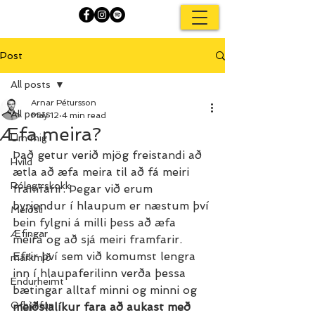
Post
All posts
Arnar Pétursson
All posts
May 12
4 min read
Æfa meira?
Um mig
Það getur verið mjög freistandi að 
Hvíld
ætla að æfa meira til að fá meiri 
Rólegt skokk
framfarir. Þegar við erum 
byrjendur í hlaupum er næstum því 
Meiðsli
bein fylgni á milli þess að æfa 
Æfingar
meira og að sjá meiri framfarir. 
Eftir því sem við komumst lengra 
markmið
inn í hlaupaferilinn verða þessa 
Endurheimt
bætingar alltaf minni og minni og 
Ofþjálfun
meiðslalíkur fara að aukast með 