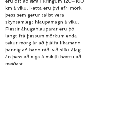
eru oft að æfa í kringum 120–160 
km á viku. Þetta eru því efri mörk 
þess sem getur talist vera 
skynsamlegt hlaupamagn á viku. 
Flestir áhugahlauparar eru þó 
langt frá þessum mörkum enda 
tekur mörg ár að þjálfa líkamann 
þannig að hann ráði við slíkt álag 
án þess að eiga á mikilli hættu að 
meiðast.
Stóra myndin
Þegar kílómetrafjöldinn er aukinn 
þarf að horfa á það hlutfallslega 
en ekki aðeins í kílómetrum. Þannig 
að þegar magnið er aukið úr 10 km 
í 20 km á viku geta bætingarnar 
verið svakalegar þar sem þetta er 
100% aukning á magni og gæti þýtt 