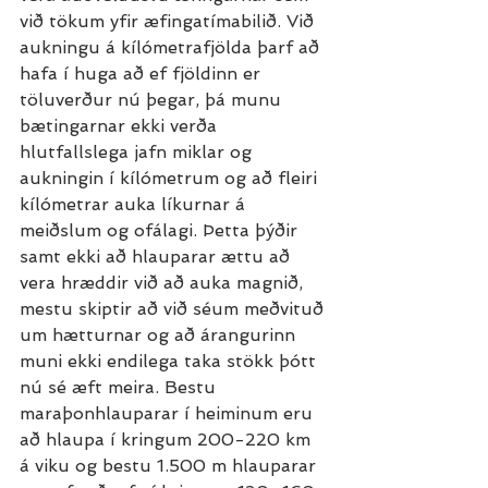
við tökum yfir æfingatímabilið. Við 
aukningu á kílómetrafjölda þarf að 
hafa í huga að ef fjöldinn er 
töluverður nú þegar, þá munu 
bætingarnar ekki verða 
hlutfallslega jafn miklar og 
aukningin í kílómetrum og að fleiri 
kílómetrar auka líkurnar á 
meiðslum og ofálagi. Þetta þýðir 
samt ekki að hlauparar ættu að 
vera hræddir við að auka magnið, 
mestu skiptir að við séum meðvituð 
um hætturnar og að árangurinn 
muni ekki endilega taka stökk þótt 
nú sé æft meira. Bestu 
maraþonhlauparar í heiminum eru 
að hlaupa í kringum 200-220 km 
á viku og bestu 1.500 m hlauparar 