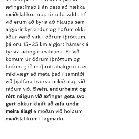
æfingatímabili án þess að hækka 
meiðslalíkur upp úr öllu valdi. Ef 
við erum að byrja að hlaupa sem 
algjörir byrjendur og höfum ekki 
áður verið virk í öðrum íþróttum, 
þá eru 15–25 km algjört hámark á 
fyrsta æfingatímabilinu. Ef við 
komum úr öðrum íþróttum og 
höfum góðan íþróttabakgrunn er 
mikilvægt að meta það í samráði 
við þjálfara hversu mikið álag við 
ráðum við. 
Svefn, endurheimt og 
rétt nálgun við æfingar geta svo 
gert okkur kleift að æfa undir 
meira álagi
 á meðan við höldum 
meiðslalíkum í lágmarki.