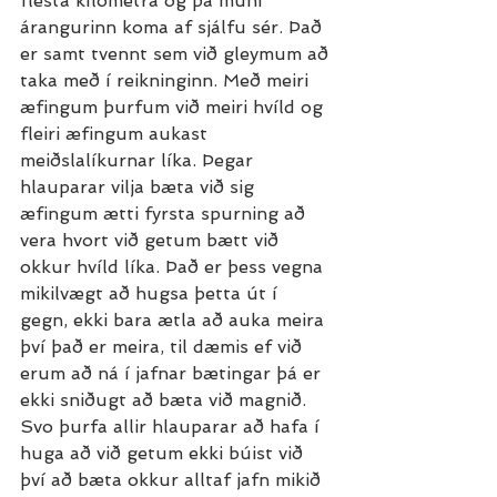
flesta kílómetra og þá muni 
árangurinn koma af sjálfu sér. Það 
er samt tvennt sem við gleymum að 
taka með í reikninginn. Með meiri 
æfingum þurfum við meiri hvíld og 
fleiri æfingum aukast 
meiðslalíkurnar líka. Þegar 
hlauparar vilja bæta við sig 
æfingum ætti fyrsta spurning að 
vera hvort við getum bætt við 
okkur hvíld líka. Það er þess vegna 
mikilvægt að hugsa þetta út í 
gegn, ekki bara ætla að auka meira 
því það er meira, til dæmis ef við 
erum að ná í jafnar bætingar þá er 
ekki sniðugt að bæta við magnið. 
Svo þurfa allir hlauparar að hafa í 
huga að við getum ekki búist við 
því að bæta okkur alltaf jafn mikið 