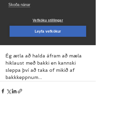
Ég ætla að halda áfram að mæla 
hiklaust með bakki en kannski 
sleppa því að taka of mikið af 
bakkkeppnum...
See All
Recent Posts