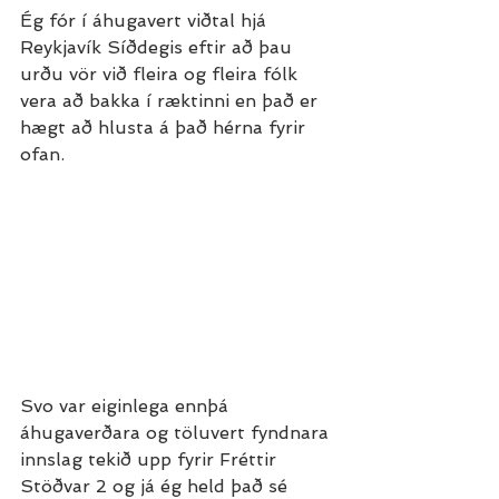
Ég fór í áhugavert viðtal hjá 
Reykjavík Síðdegis eftir að þau 
urðu vör við fleira og fleira fólk 
vera að bakka í ræktinni en það er 
hægt að hlusta á það hérna fyrir 
ofan.
Svo var eiginlega ennþá 
áhugaverðara og töluvert fyndnara 
innslag tekið upp fyrir Fréttir 
Stöðvar 2 og já ég held það sé 