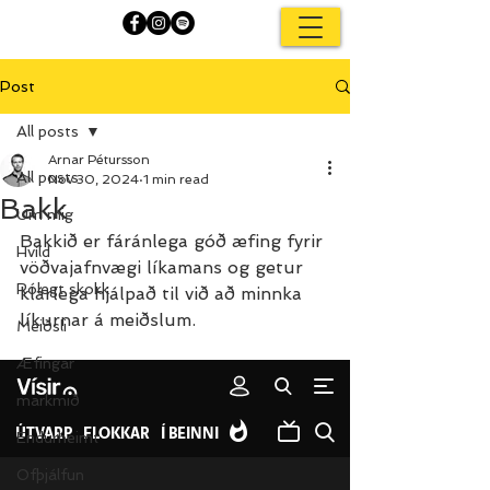
Post
All posts
Arnar Pétursson
All posts
Nov 30, 2024
1 min read
Bakk
Um mig
Bakkið er fáránlega góð æfing fyrir 
Hvíld
vöðvajafnvægi líkamans og getur 
Rólegt skokk
klárlega hjálpað til við að minnka 
líkurnar á meiðslum.
Meiðsli
Æfingar
markmið
Endurheimt
Ofþjálfun