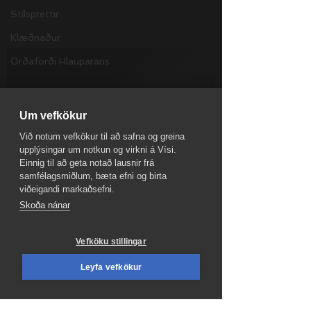
Stílsprettir
Klæðnaður
Orðaforði Hlauparans