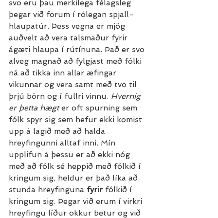
svo eru þau merkilega félagsleg 
þegar við förum í rólegan spjall-
hlaupatúr. Þess vegna er mjög 
auðvelt að vera talsmaður fyrir 
ágæti hlaupa í rútínuna. Það er svo 
alveg magnað að fylgjast með fólki 
ná að tikka inn allar æfingar 
vikunnar og vera samt með tvö til 
þrjú börn og í fullri vinnu. 
Hvernig 
er þetta hægt
 er oft spurning sem 
fólk spyr sig sem hefur ekki komist 
upp á lagið með að halda 
hreyfingunni alltaf inni. Mín 
upplifun á þessu er að ekki nóg 
með að fólk sé heppið með fólkið í 
kringum sig, heldur er það líka að 
stunda hreyfinguna 
fyrir 
fólkið í 
kringum sig. Þegar við erum í virkri 
hreyfingu líður okkur betur og við 