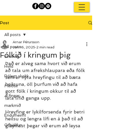
Post
All posts
Arnar Pétursson
All posts
Jan 16, 2025
2 min read
Fólkið í kringum þig
Um mig
Það er alveg sama hvort við erum 
Hvíld
að tala um afrekshlaupara eða fólk 
Rólegt skokk
sem er nýta hreyfingu til að bæta 
heilsuna, öll þurfum við að hafa 
Meiðsli
gott fólk í kringum okkur til að 
Æfingar
láta lífið ganga upp.
markmið
Hreyfing er lykilforsenda fyrir betri 
Endurheimt
heilsu og lengra lífi en á það til að 
Ofþjálfun
gleymast þegar við erum að leysa 