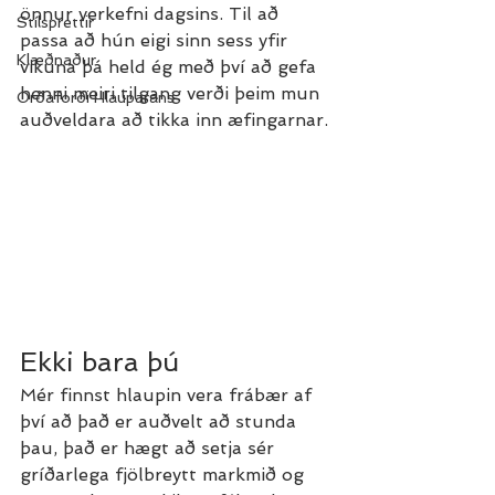
önnur verkefni dagsins. Til að 
Stílsprettir
passa að hún eigi sinn sess yfir 
Klæðnaður
vikuna þá held ég með því að gefa 
henni meiri tilgang verði þeim mun 
Orðaforði Hlauparans
auðveldara að tikka inn æfingarnar. 
Ekki bara þú
Mér finnst hlaupin vera frábær af 
því að það er auðvelt að stunda 
þau, það er hægt að setja sér 
gríðarlega fjölbreytt markmið og 