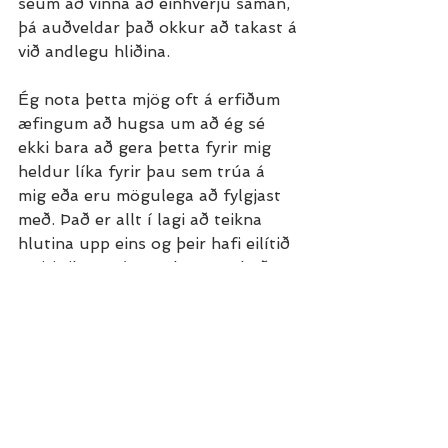
séum að vinna að einhverju saman, 
þá auðveldar það okkur að takast á 
við andlegu hliðina.
Ég nota þetta mjög oft á erfiðum 
æfingum að hugsa um að ég sé 
ekki bara að gera þetta fyrir mig 
heldur líka fyrir þau sem trúa á 
mig eða eru mögulega að fylgjast 
með. Það er allt í lagi að teikna 
hlutina upp eins og þeir hafi eilítið 
meiri tilgang í raun þar sem það 
hjálpar okkur að gefa þetta auka 
prósent. Þín hreyfing skiptir miklu 
máli, ekki bara fyrir þig heldur líka 
fyrir fólkið í kringum þig.