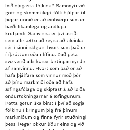
leiðinlegasta fólkinu? Samneyti við 
gott og skemmtilegt fólk hjálpar til 
þegar unnið er að einhverju sem er 
bæði líkamlega og andlega 
krefjandi. Samvinna er því atriði 
sem allir ættu að reyna að tileinka 
sér í sinni nálgun, hvort sem það er 
í íþróttum eða í lífinu. Það geta 
svo verið alls konar birtingarmyndir 
af samvinnu. Hvort sem það er að 
hafa þjálfara sem vinnur með þér 
að þínu markmiði eða að hafa 
æfingafélaga og skiptast á að leiða 
endurtekningarnar á æfingunum. 
Þetta getur líka birst í því að segja 
fólkinu í kringum þig frá þínum 
markmiðum og finna fyrir stuðningi 
þess. Þegar okkur líður eins og við 