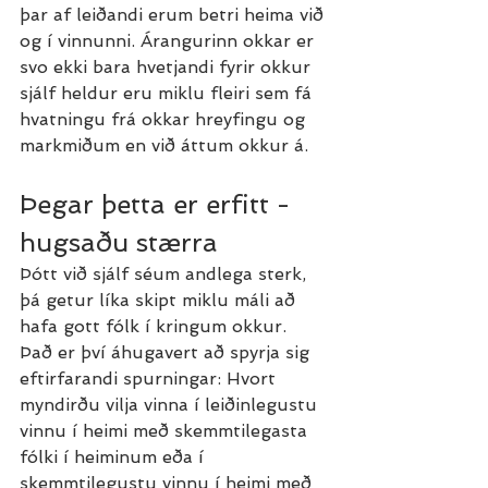
þar af leiðandi erum betri heima við 
og í vinnunni. Árangurinn okkar er 
svo ekki bara hvetjandi fyrir okkur 
sjálf heldur eru miklu fleiri sem fá 
hvatningu frá okkar hreyfingu og 
markmiðum en við áttum okkur á.
Þegar þetta er erfitt - 
hugsaðu stærra
Þótt við sjálf séum andlega sterk, 
þá getur líka skipt miklu máli að 
hafa gott fólk í kringum okkur. 
Það er því áhugavert að spyrja sig 
eftirfarandi spurningar: Hvort 
myndirðu vilja vinna í leiðinlegustu 
vinnu í heimi með skemmtilegasta 
fólki í heiminum eða í 
skemmtilegustu vinnu í heimi með 